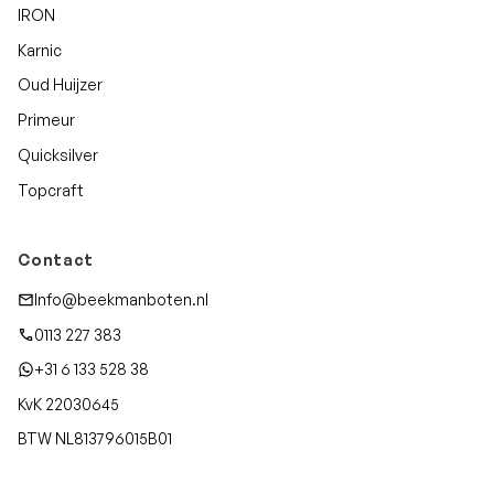
IRON
Karnic
Oud Huijzer
Primeur
Quicksilver
Topcraft
Contact
Info@beekmanboten.nl
0113 227 383
+31 6 133 528 38
KvK 22030645
BTW NL813796015B01