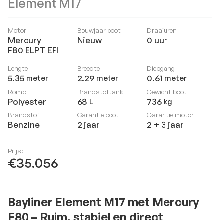
Element M17
Motor
Bouwjaar boot
Draaiuren
Mercury
Nieuw
0
uur
F80 ELPT EFI
Lengte
Breedte
Diepgang
5.35
2.29
0.61
meter
meter
meter
Romp
Brandstoftank
Gewicht boot
Polyester
68
736
L
kg
Brandstof
Garantie boot
Garantie motor
Benzine
2 jaar
2 + 3 jaar
Prijs:
€35.056
Bayliner Element M17 met Mercury
F80 – Ruim, stabiel en direct