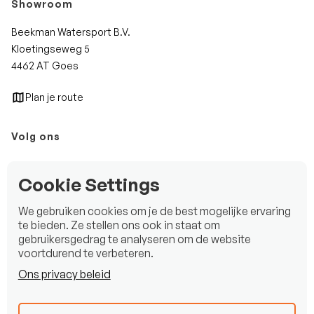
Showroom
Beekman Watersport B.V.
Kloetingseweg 5
4462 AT Goes
Plan je route
Volg ons
Instagram
Cookie Settings
Facebook
We gebruiken cookies om je de best mogelijke ervaring
LinkedIn
te bieden. Ze stellen ons ook in staat om
gebruikersgedrag te analyseren om de website
voortdurend te verbeteren.
Ons privacy beleid
Copyright © 2025 Beekman Watersport B.V.