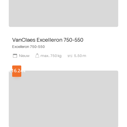
VanClaes Excelleron 750-550
Excelleron 750-550
Nieuw
max.
750
kg
5.50
m
€16.244