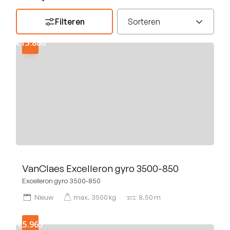
Filteren
Sorteren
€15.886
VanClaes Excelleron gyro 3500-850
Excelleron gyro 3500-850
Nieuw
max.
3500
kg
8.50
m
€5.965