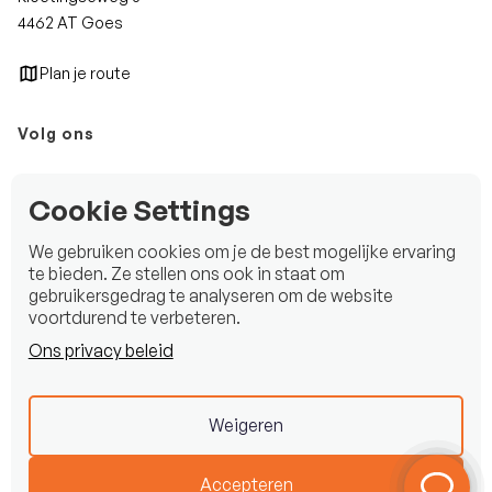
4462 AT Goes
Plan je route
Volg ons
Instagram
Cookie Settings
Facebook
We gebruiken cookies om je de best mogelijke ervaring
LinkedIn
te bieden. Ze stellen ons ook in staat om
gebruikersgedrag te analyseren om de website
voortdurend te verbeteren.
Ons privacy beleid
Copyright © 2025 Beekman Watersport B.V.
Privacy statement
Weigeren
Disclaimer
Accepteren
Created by
HYPE
Agency