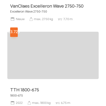
VanClaes Excelleron Wave 2750-750
Excelleron Wave 2750-750
Nieuw
max.
2750
kg
7.70
m
€3.725
TTH 1800-675
1800-675
2022
max.
1800
kg
6.75
m