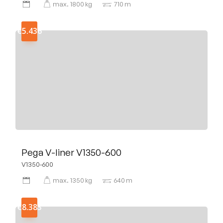
max.
1800
kg
710
m
€5.436
Pega V-liner V1350-600
V1350-600
max.
1350
kg
640
m
€8.383