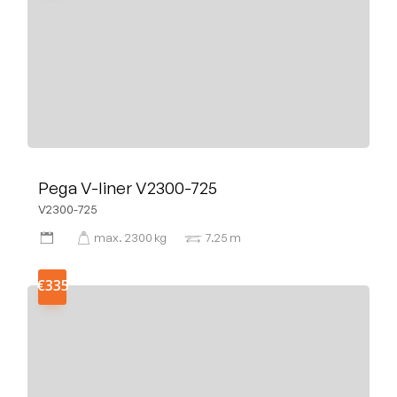
Pega V-liner V2300-725
V2300-725
max.
2300
kg
7.25
m
€335