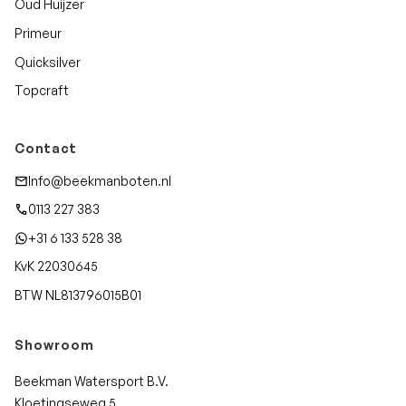
Oud Huijzer
Primeur
Quicksilver
Topcraft
Contact
Info@beekmanboten.nl
0113 227 383
+31 6 133 528 38
KvK 22030645
BTW NL813796015B01
Showroom
Beekman Watersport B.V.
Kloetingseweg 5