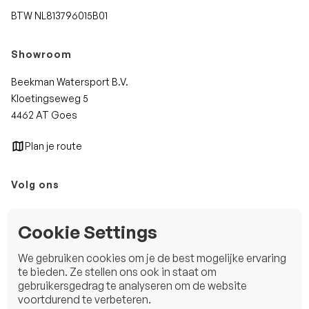
BTW NL813796015B01
Showroom
Beekman Watersport B.V.
Kloetingseweg 5
4462 AT Goes
Plan je route
Volg ons
Instagram
Cookie Settings
Facebook
We gebruiken cookies om je de best mogelijke ervaring
LinkedIn
te bieden. Ze stellen ons ook in staat om
gebruikersgedrag te analyseren om de website
voortdurend te verbeteren.