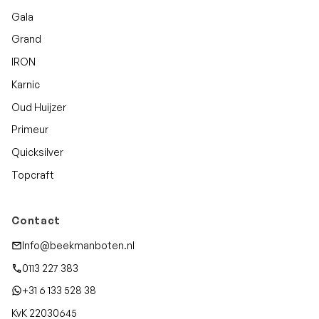
Gala
Grand
IRON
Karnic
Oud Huijzer
Primeur
Quicksilver
Topcraft
Contact
Info@beekmanboten.nl
0113 227 383
+31 6 133 528 38
KvK 22030645