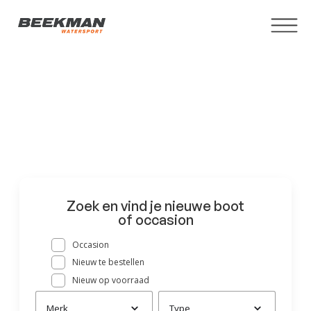
Jouw boot, zo 
gevonden!
Boot kopen? Bij Beekman Watersport hebben we
een ruim assortiment. Van sloep tot sportboot.
Zoek en vind je nieuwe boot
of occasion
Occasion
Nieuw te bestellen
Nieuw op voorraad
Merk
Type