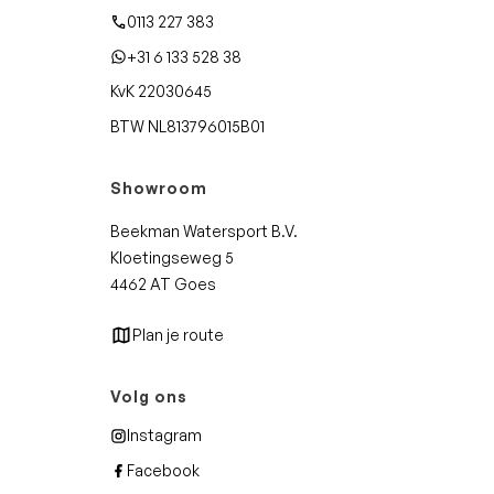
0113 227 383
+31 6 133 528 38
KvK 22030645
BTW NL813796015B01
Showroom
Beekman Watersport B.V.
Kloetingseweg 5
4462 AT Goes
Plan je route
Volg ons
Instagram
Facebook