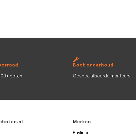
oorraad
Boot onderhoud
100+ boten
Gespecialiseerde monteurs
boten.nl
Merken
Bayliner