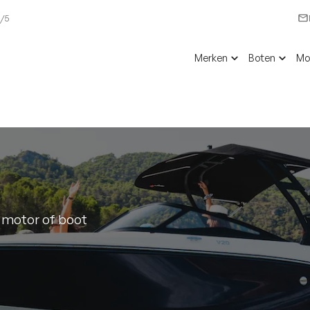
6/5
Merken
Boten
Mo
 motor of boot