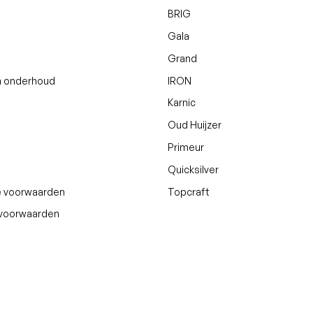
BRIG
Gala
Grand
n onderhoud
IRON
Karnic
Oud Huijzer
Primeur
Quicksilver
 voorwaarden
Topcraft
svoorwaarden