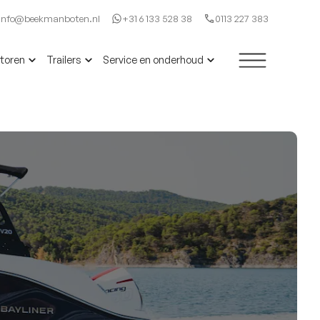
Info@beekmanboten.nl
+31 6 133 528 38
0113 227 383
toren
Trailers
Service en onderhoud