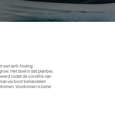
t een anti-fouling
oei. Het doel is dat plantjes
weerd zodat de conditie van
t kan uw boot behandelen
oorkomen. Voorkomen is beter