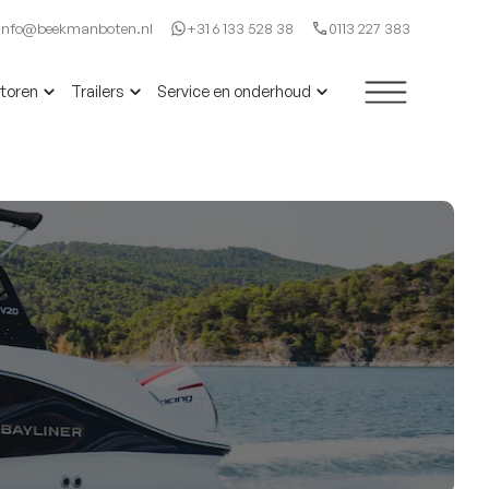
Info@beekmanboten.nl
+31 6 133 528 38
0113 227 383
toren
Trailers
Service en onderhoud