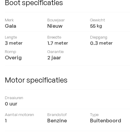
Boot specificaties
Merk
Bouwjaar
Gewicht
Gala
Nieuw
55
kg
Lengte
Breedte
Diepgang
3
1.7
0.3
meter
meter
meter
Romp
Garantie
Overig
2 jaar
Motor specificaties
Draaiuren
0
uur
Aantal motoren
Brandstof
Type
1
Benzine
Buitenboord