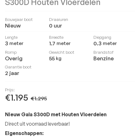
S300D Houten Vloerdelen
Bouwjaar boot
Draaiuren
Nieuw
0
uur
Lengte
Breedte
Diepgang
3
1.7
0.3
meter
meter
meter
Romp
Gewicht boot
Brandstof
Overig
55
Benzine
kg
Garantie boot
2 jaar
Prijs:
€1.195
€1.295
Nieuw Gala S300D met Houten Vloerdelen
Direct uit voorraad leverbaar!
Eigenschappen: