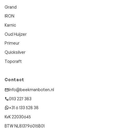
Grand
IRON
Karnic
Oud Huijzer
Primeur
Quicksilver
Topcraft
Contact
Info@beekmanboten.nl
0113 227 383
+31 6 133 528 38
KvK 22030645
BTW NL813796015B01