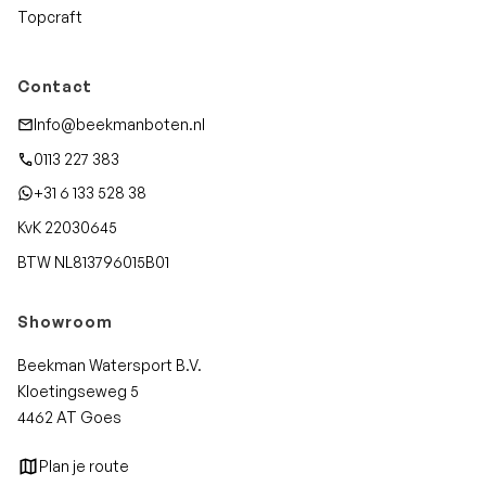
Topcraft
Contact
Info@beekmanboten.nl
0113 227 383
+31 6 133 528 38
KvK 22030645
BTW NL813796015B01
Showroom
Beekman Watersport B.V.
Kloetingseweg 5
4462 AT Goes
Plan je route