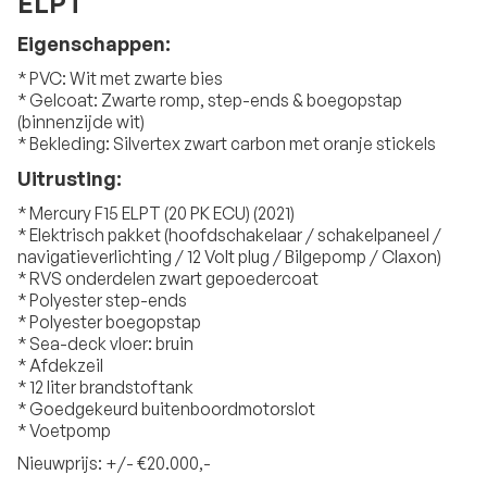
ELPT
Eigenschappen:
* PVC: Wit met zwarte bies
* Gelcoat: Zwarte romp, step-ends & boegopstap
(binnenzijde wit)
* Bekleding: Silvertex zwart carbon met oranje stickels
Uitrusting:
* Mercury F15 ELPT (20 PK ECU) (2021)
* Elektrisch pakket (hoofdschakelaar / schakelpaneel /
navigatieverlichting / 12 Volt plug / Bilgepomp / Claxon)
* RVS onderdelen zwart gepoedercoat
* Polyester step-ends
* Polyester boegopstap
* Sea-deck vloer: bruin
* Afdekzeil
* 12 liter brandstoftank
* Goedgekeurd buitenboordmotorslot
* Voetpomp
Nieuwprijs: +/- €20.000,-