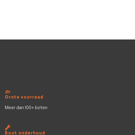
Gala
F270A Airdeck
2.7
m
Nieuw
4
pers.
Bekijk al het aanbod
Grote voorraad
Meer dan 100+ boten
Boot onderhoud