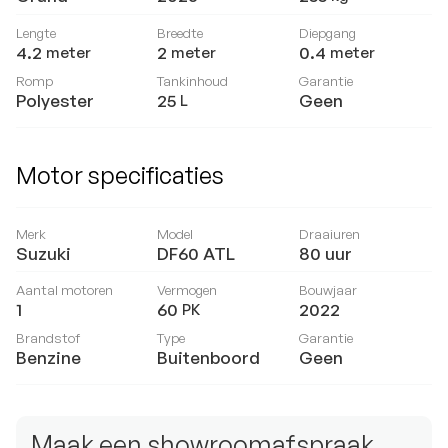
Lengte
Breedte
Diepgang
4.2
2
0.4
meter
meter
meter
Romp
Tankinhoud
Garantie
Polyester
25
Geen
L
Motor specificaties
Merk
Model
Draaiuren
Suzuki
DF60 ATL
80
uur
Aantal motoren
Vermogen
Bouwjaar
1
60
2022
PK
Brandstof
Type
Garantie
Benzine
Buitenboord
Geen
Maak een showroomafspraak