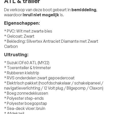
ATL & trailer
De verkoop van deze boot gebeurt in
bemiddeling
,
waardoor
inruil niet mogelijk
is.
Eigenschappen:
* PVC: Wit met zwarte bies
* Gelcoat: Zwart
* Bekleding: Silvertex Antraciet Diamante met Zwart
Carbon
Uitrusting:
* Suzuki DF60 ATL (MY22)
* Toerenteller & trimmeter
* Rubberen kielstrip
* RVS onderdelen zwart gepoedercoat
* Elektrisch pakket (hoofdschakelaar / schakelpaneel /
navigatieverlichting / 12 Volt plug / Bilgepomp / Claxon)
* Boeg zonnedekkussen
* Polyester step-ends
* Polyester boegopstap
* Sea-deck vloer: bruin
* Afdekzeil