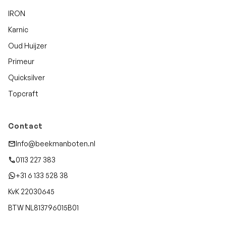
IRON
Karnic
Oud Huijzer
Primeur
Quicksilver
Topcraft
Contact
Info@beekmanboten.nl
0113 227 383
+31 6 133 528 38
KvK 22030645
BTW NL813796015B01