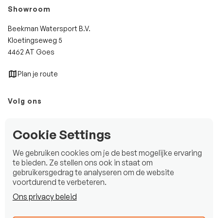
Showroom
Beekman Watersport B.V.
Kloetingseweg 5
4462 AT Goes
Plan je route
Volg ons
Instagram
Cookie Settings
Facebook
We gebruiken cookies om je de best mogelijke ervaring
LinkedIn
te bieden. Ze stellen ons ook in staat om
gebruikersgedrag te analyseren om de website
voortdurend te verbeteren.
Ons privacy beleid
Copyright © 2025 Beekman Watersport B.V.