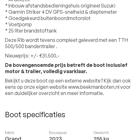
* Inbouw afstandsbedieningshuis origineel Suzuki
* Garmin Striker 4 DV GPS-snelheid & dieptemeter
* Goedgekeurd buitenboordmotorslot
* Voetpomp
* 25 liter brandstoftank
Deze Rib wordt tevens compleet geleverd met een TTH
500/500 bandentrailer .
Nieuwprijs: +/- €31.500,-
De bovengenoemde prijs betreft de boot inclusief
motor & trailer, volledig vaarklaar.
Bekijkt u deze boot op een externe website? Kijk dan ook
eens op onze eigen website www.beekmanboten.nl voor
een duidelijker overzicht en meer informatie.
Boot specificaties
Merk
Bouwjaar
Gewicht
Grand
2023
255
kg