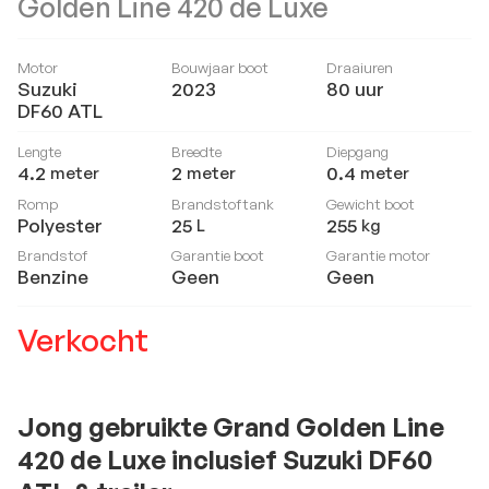
Golden Line 420 de Luxe
Motor
Bouwjaar boot
Draaiuren
Suzuki
2023
80
uur
DF60 ATL
Lengte
Breedte
Diepgang
4.2
2
0.4
meter
meter
meter
Romp
Brandstoftank
Gewicht boot
Polyester
25
255
L
kg
Brandstof
Garantie boot
Garantie motor
Benzine
Geen
Geen
Verkocht
Jong gebruikte Grand Golden Line
420 de Luxe inclusief Suzuki DF60