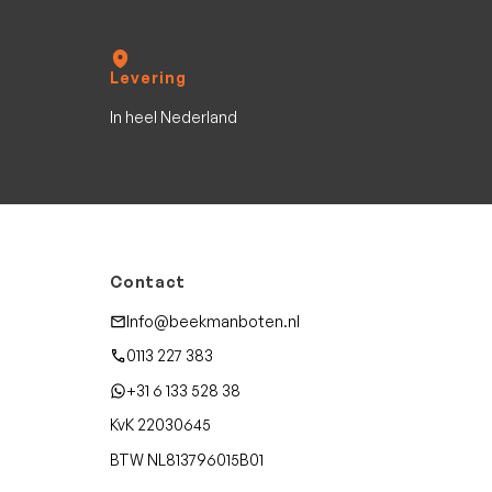
Levering
In heel Nederland
Contact
Info@beekmanboten.nl
0113 227 383
+31 6 133 528 38
KvK 22030645
BTW NL813796015B01