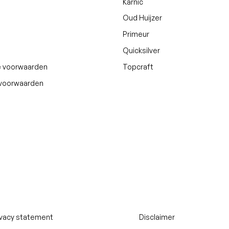
Karnic
Oud Huijzer
Primeur
Quicksilver
 voorwaarden
Topcraft
svoorwaarden
ivacy statement
Disclaimer