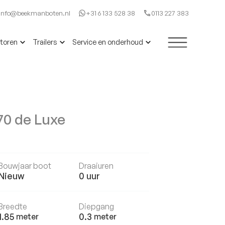
Info@beekmanboten.nl
+31 6 133 528 38
0113 227 383
toren
Trailers
Service en onderhoud
370 de Luxe
Bouwjaar boot
Draaiuren
Nieuw
0
uur
Breedte
Diepgang
1.85
0.3
meter
meter