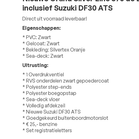
inclusief Suzuki DF30 ATS
Direct uit voorraad leverbaar!
Eigenschappen:
* PVC: Zwart
* Gelcoat: Zwart
* Bekleding: Silvertex Oranje
* Sea-deck: Zwart
Uitrusting:
* 1 Overdrukventiel
* RVS onderdelen zwart gepoedercoat
* Polyester step-ends
* Polyester boegopstap
* Sea-deck vloer
* Volledig afdekzeil
* Nieuwe Suzuki DF30 ATS
* Goedgekeurd buitenboordmotorslot
* € 25,- benzine
* Set registratieletters