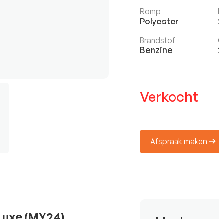
Romp
Polyester
Brandstof
Benzine
Verkocht
Afspraak maken
 Luxe (MY24)