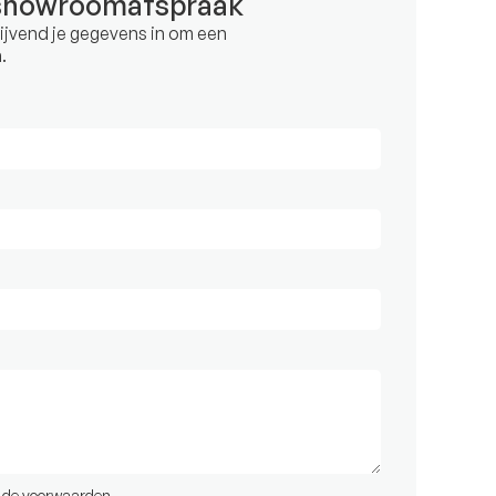
showroomafspraak
blijvend je gegevens in om een
.
t de
voorwaarden