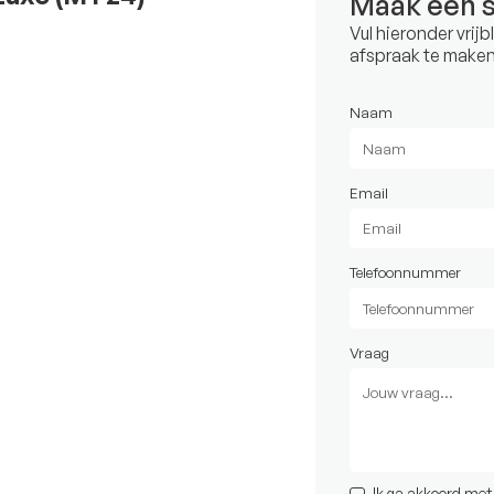
Maak een 
Vul hieronder vrij
afspraak te maken
Naam
Email
Telefoonnummer
Vraag
Ik ga akkoord me