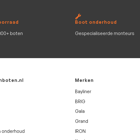
oorraad
Boot onderhoud
100+ boten
Gespecialiseerde monteurs
boten.nl
Merken
Bayliner
BRIG
Gala
Grand
n onderhoud
IRON