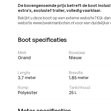
De bovengenoemde prijs betreft de boot inclusi
extra’s, exclusief trailer, volledig vaarklaar.
Bekijkt u deze boot op een externe website? Kijk da
website www.beekmanboten.nl voor een duidelijker o
Boot specificaties
Merk
Bouwjaar
Grand
Nieuw
Lengte
Breedte
3.7
1.85
meter
meter
Romp
Tankinhoud
Polyester
25
L
Motor specificaties