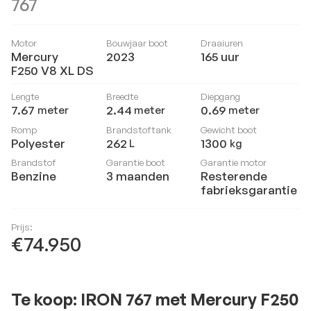
767
Motor
Bouwjaar boot
Draaiuren
Mercury
2023
165
uur
F250 V8 XL DS
Lengte
Breedte
Diepgang
7.67
2.44
0.69
meter
meter
meter
Romp
Brandstoftank
Gewicht boot
Polyester
262
1300
L
kg
Brandstof
Garantie boot
Garantie motor
Benzine
3 maanden
Resterende
fabrieksgarantie
Prijs:
€74.950
Te koop: IRON 767 met Mercury F250