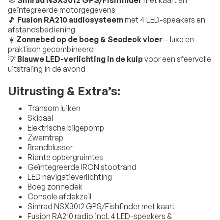
🧭
Simrad NSX3012 GPS/Fishfinder
met kaart en
geïntegreerde motorgegevens
🎵
Fusion RA210 audiosysteem
met 4 LED-speakers en
afstandsbediening
☀️
Zonnebed op de boeg & Seadeck vloer
– luxe en
praktisch gecombineerd
💡
Blauwe LED-verlichting in de kuip
voor een sfeervolle
uitstraling in de avond
Uitrusting & Extra’s:
Transom luiken
Skipaal
Elektrische bilgepomp
Zwemtrap
Brandblusser
Riante opbergruimtes
Geïntegreerde IRON stootrand
LED navigatieverlichting
Boeg zonnedek
Console afdekzeil
Simrad NSX3012 GPS/Fishfinder met kaart
Fusion RA210 radio incl. 4 LED-speakers &