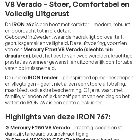
V8 Verado – Stoer, Comfortabel en
Volledig Uitgerust
De
IRON 767
is een boot met karakter – modern, robuust
en doordacht tot in elk detail.
Gebouwd in Zweden, waar de nadruk ligt op kwaliteit,
gebruiksgemak en veiligheid. Deze uitvoering, voorzien
van een
Mercury F250 V8 Verado (slechts 165
draaiuren)
, biedt het beste van twee werelden: krachtige
prestaties wanneer gewenst, en uitzonderlijk comfortabel
varen op kruissnelheid.
De unieke
IRON fender
– geïnspireerd op marineschepen
en vliegtuigen – geeft niet alleen een stoere uitstraling,
maar biedt ook extra bescherming. Of je nu vaart met
familie, vrienden of lekker zelf geniet van een dag op het
water: de IRON 767 is een echte alleskunner.
Highlights van deze IRON 767:
⚙️
Mercury F250 V8 Verado
– krachtig, soepel en stil
dankzij standaard stuurbekrachtiging