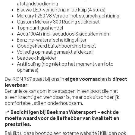
afstandsbediening
Blauwe LED-verlichting in de kuip (4 stuks)
Mercury F250 V8 Verado incl. stuurbekrachtiging
Custom Mercury 300 Racing stickerset
Topmount gashendel
Accu 100Ah incl. accudoos & accuklemmen
Benzine-waterafscheidingsfilter
Goedgekeurd buitenboordmotorslot
Volledig op maat gemaakt afdekzeil
Seadeck kuipvloer
Antifouling (nog niet op het moment van foto
opnames)
De IRON 767 staat bij ons in
eigen voorraad
en is
direct
leverbaar
.
Een unieke kans om in te stappen in een boot die niet
alleen krachtig en wendbaar is, maar ook uitzonderlijk
comfortabel, stil en onderhoudsarm.
📍
Bezichtigen bij Beekman Watersport – echt de
moeite waard voor de liefhebber van kwaliteit en
prestaties.
Bekijkt u deze boot op een externe website? Kijk dan ook