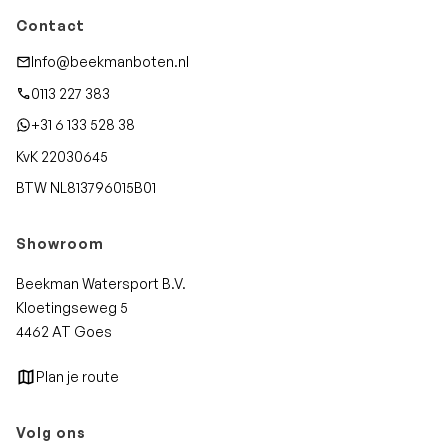
Contact
Info@beekmanboten.nl
0113 227 383
+31 6 133 528 38
KvK 22030645
BTW NL813796015B01
Showroom
Beekman Watersport B.V.
Kloetingseweg 5
4462 AT Goes
Plan je route
Volg ons