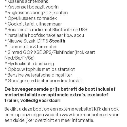
* Kussens achterbank
* Kussenset boegzit voorin
* Rugkussens boegzit zijkanten
* Opvulkussens zonnedek
* Cockpit tafel, uitneembaar
* Boss media radio met Bluetooth en USB
* Installatie hoofdschakelaar t.b.v. accu
* Nieuwe Suzuki DF115
Stealth
* Toerenteller & trimmeter
* Simrad GO9 XSE GPS/Fishfinder (incl. kaart
Ned/Be/Fr/Sp)
* Hydraulische besturing
* Opbouw tophuis met los startslot
* Benzine waterafscheidingsfilter
* Goedgekeurd buitenboordmotorslot
De bovengenoemde prijs betreft de boot inclusief
motorinstallatie en optionele extra’s, exclusief
trailer, volledig vaarklaar!
Bekijkt u deze boot op een externe website? Kijk dan ook
eens op onze eigen website www.beekmanboten.nl voor
een duidelijker overzicht en meer informatie.