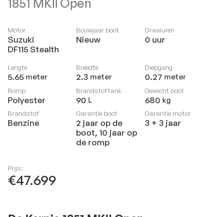
1851 MKll Open
Motor
Bouwjaar boot
Draaiuren
Suzuki
Nieuw
0
uur
DF115 Stealth
Lengte
Breedte
Diepgang
5.65
2.3
0.27
meter
meter
meter
Romp
Brandstoftank
Gewicht boot
Polyester
90
680
L
kg
Brandstof
Garantie boot
Garantie motor
Benzine
2 jaar op de
3 + 3 jaar
boot, 10 jaar op
de romp
Prijs:
€47.699