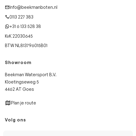
Info@beekmanboten.nl
0113 227 383
+31 6 133 528 38
KvK 22030645
BTW NL813796015B01
Showroom
Beekman Watersport B.V.
Kloetingseweg 5
4462 AT Goes
Plan je route
Volg ons