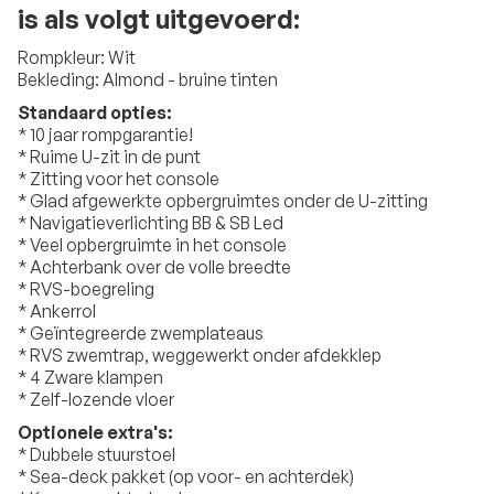
is als volgt uitgevoerd:
Rompkleur: Wit
Bekleding: Almond - bruine tinten
Standaard opties:
* 10 jaar rompgarantie!
* Ruime U-zit in de punt
* Zitting voor het console
* Glad afgewerkte opbergruimtes onder de U-zitting
* Navigatieverlichting BB & SB Led
* Veel opbergruimte in het console
* Achterbank over de volle breedte
* RVS-boegreling
* Ankerrol
* Geïntegreerde zwemplateaus
* RVS zwemtrap, weggewerkt onder afdekklep
* 4 Zware klampen
* Zelf-lozende vloer
Optionele extra's:
* Dubbele stuurstoel
* Sea-deck pakket (op voor- en achterdek)