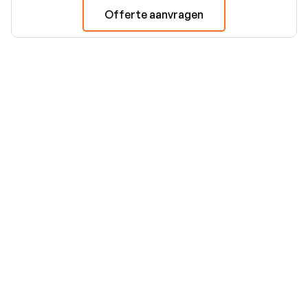
Offerte aanvragen
€287.950
anaf