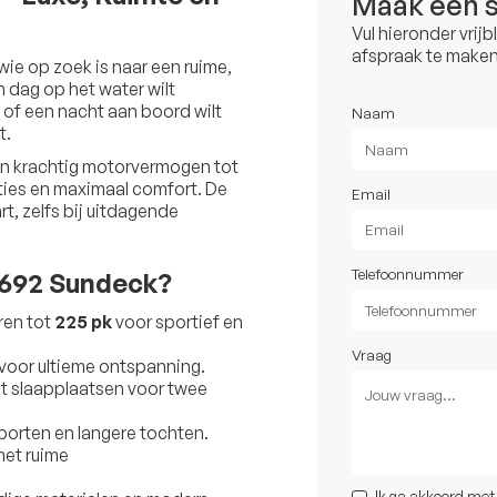
Maak een 
Vul hieronder vrij
afspraak te maken
wie op zoek is naar een ruime,
n dag op het water wilt
 of een nacht aan boord wilt
Naam
t.
en krachtig motorvermogen tot
ties en maximaal comfort. De
Email
t, zelfs bij uitdagende
Telefoonnummer
L692 Sundeck?
ren tot
225 pk
voor sportief en
Vraag
voor ultieme ontspanning.
 slaapplaatsen voor twee
porten en langere tochten.
met ruime
Ik ga akkoord me