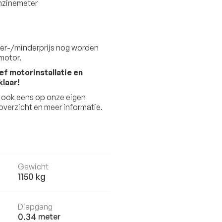
nzinemeter
er-/minderprijs nog worden
motor.
f motorinstallatie en
klaar!
n ook eens op onze eigen
verzicht en meer informatie.
Gewicht
1150
kg
Diepgang
0.34
meter