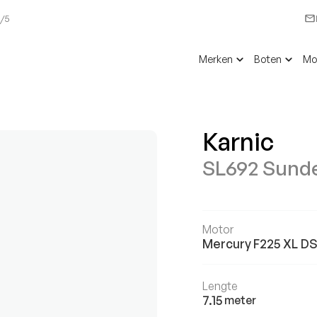
6/5
Merken
Boten
Mo
Karnic
SL692 Sund
Motor
Mercury
F225 XL D
Lengte
7.15
meter