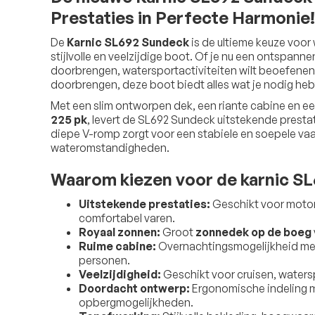
Prestaties in Perfecte Harmonie!
De
Karnic SL692 Sundeck
is de ultieme keuze voor 
stijlvolle en veelzijdige boot. Of je nu een ontspanne
doorbrengen, watersportactiviteiten wilt beoefenen
doorbrengen, deze boot biedt alles wat je nodig heb
Met een slim ontworpen dek, een riante cabine en e
225 pk
, levert de SL692 Sundeck uitstekende presta
diepe V-romp zorgt voor een stabiele en soepele vaar
wateromstandigheden.
Waarom kiezen voor de karnic S
Uitstekende prestaties:
Geschikt voor moto
comfortabel varen.
Royaal zonnen:
Groot
zonnedek op de boeg
Ruime cabine:
Overnachtingsmogelijkheid met
personen.
Veelzijdigheid:
Geschikt voor cruisen, waters
Doordacht ontwerp:
Ergonomische indeling 
opbergmogelijkheden.