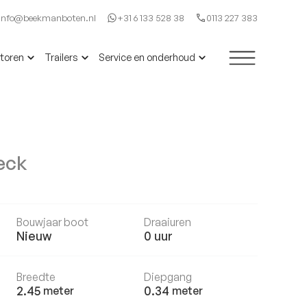
Info@beekmanboten.nl
+31 6 133 528 38
0113 227 383
toren
Trailers
Service en onderhoud
eck
Bouwjaar boot
Draaiuren
S
Nieuw
0
uur
Breedte
Diepgang
2.45
0.34
meter
meter