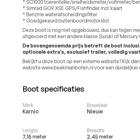
* SC1000 toerenteller/snelheidsmeter/voltmeter/be
* Simrad GO9 XSE GPS/Fishfinder incl. kaart
* Benzine waterafscheidingsfilter
* Goedgekeurd buitenboordmotorslot
Deze boot is nog niet opgebouwd, dus kan tegen me
uitgevoerd met een andere klasse Suzuki of Mercury 
De bovengenoemde prijs betreft de boot inclusie
optionele extra’s, exclusief trailer, volledig vaar
Bekijkt u deze boot op een externe website? Kijk da
website www.beekmanboten.nl voor een duidelijker o
Boot specificaties
Merk
Bouwjaar
Karnic
Nieuw
Lengte
Breedte
7.15
2.45
meter
meter