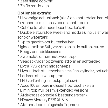
* Zeer ruime cockpit
* Zelflozende kuip
Optionele extra's:
* U-vormige achterbank (alle 3 de achterdelen kante
* (zonnedek)kussens voor de achterbank
* Cabine tafel uitneembaar t.b.v. kuipzit
* Dubbele stuurstoel (weekend module), inclusief w
schoonwatertank
* 1-pits gaspit voor buitenkeuken
* Igloo coolbox 54L, verzonken in de buitenkeuken
* Boeg zonnedekkussens
* Zwemplatformen met zwemtrap
* Seadeck vloer op zwemplatform en achterdek
* Extra RVS klamp midscheeps
* Hydraulisch stuurmechanisme (incl cylinder, ontluc
* Lederen stuurwiel upgrade
* LED verlichting in cockpit (blauw)
* Accu 100 ampère inclusief hoofdschakelaar
* Bimini top (full beam, extended version)
* Afdekhoes console & bestuurdersbank
* Nieuwe Mercury F225 XL V-6
* Afstandsbedieningshuis Topmount