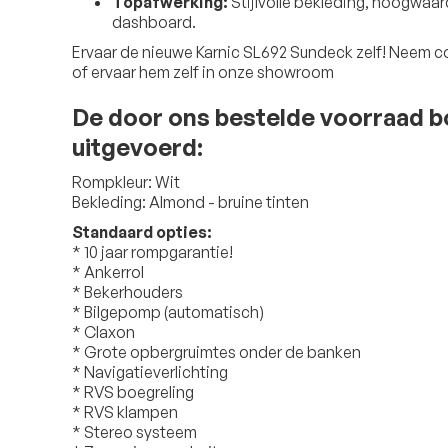
Topafwerking:
Stijlvolle bekleding, hoogwaa
dashboard.
Ervaar de nieuwe Karnic SL692 Sundeck zelf! Neem c
of ervaar hem zelf in onze showroom
De door ons bestelde voorraad bo
uitgevoerd:
Rompkleur: Wit
Bekleding: Almond - bruine tinten
Standaard opties:
* 10 jaar rompgarantie!
* Ankerrol
* Bekerhouders
* Bilgepomp (automatisch)
* Claxon
* Grote opbergruimtes onder de banken
* Navigatieverlichting
* RVS boegreling
* RVS klampen
* Stereo systeem