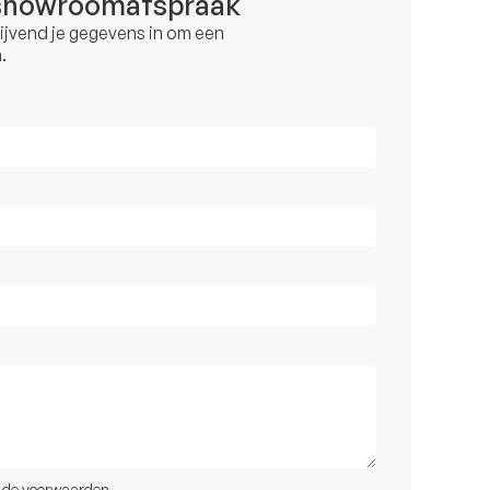
showroomafspraak
blijvend je gegevens in om een
.
t de
voorwaarden