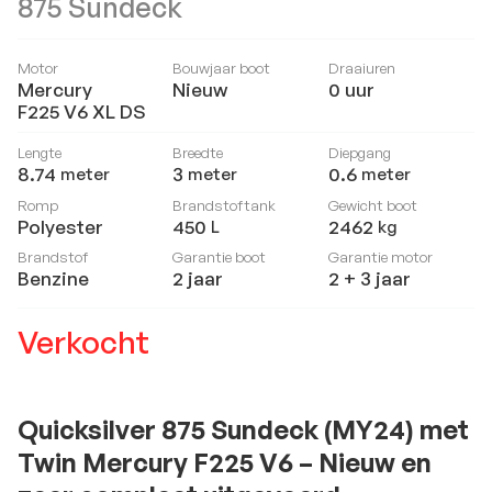
875 Sundeck
Motor
Bouwjaar boot
Draaiuren
Mercury
Nieuw
0
uur
F225 V6 XL DS
Lengte
Breedte
Diepgang
8.74
3
0.6
meter
meter
meter
Romp
Brandstoftank
Gewicht boot
Polyester
450
2462
L
kg
Brandstof
Garantie boot
Garantie motor
Benzine
2 jaar
2 + 3 jaar
Verkocht
Quicksilver 875 Sundeck (MY24) met
Twin Mercury F225 V6 – Nieuw en