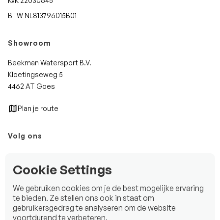
KvK 22030645
BTW NL813796015B01
Showroom
Beekman Watersport B.V.
Kloetingseweg 5
4462 AT Goes
Plan je route
Volg ons
Instagram
Cookie Settings
Facebook
We gebruiken cookies om je de best mogelijke ervaring
LinkedIn
te bieden. Ze stellen ons ook in staat om
gebruikersgedrag te analyseren om de website
voortdurend te verbeteren.