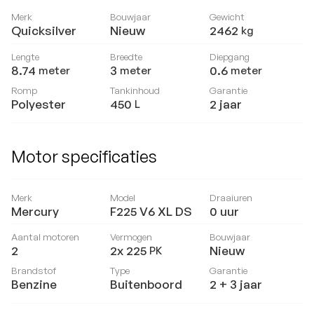
Merk
Bouwjaar
Gewicht
Quicksilver
Nieuw
2462
kg
Lengte
Breedte
Diepgang
8.74
3
0.6
meter
meter
meter
Romp
Tankinhoud
Garantie
Polyester
450
2 jaar
L
Motor specificaties
Merk
Model
Draaiuren
Mercury
F225 V6 XL DS
0
uur
Aantal motoren
Vermogen
Bouwjaar
2
2x 225
Nieuw
PK
Brandstof
Type
Garantie
Benzine
Buitenboord
2 + 3 jaar