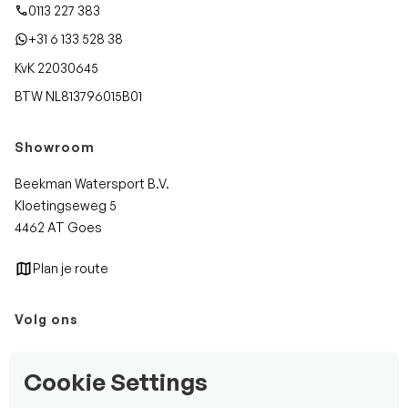
0113 227 383
+31 6 133 528 38
KvK 22030645
BTW NL813796015B01
Showroom
Beekman Watersport B.V.
Kloetingseweg 5
4462 AT Goes
Plan je route
Volg ons
Instagram
Cookie Settings
Facebook