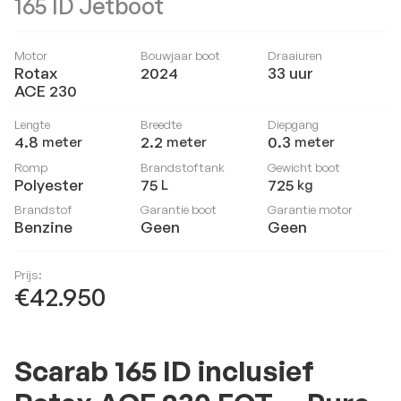
165 ID Jetboot
Motor
Bouwjaar boot
Draaiuren
Rotax
2024
33
uur
ACE 230
Lengte
Breedte
Diepgang
4.8
2.2
0.3
meter
meter
meter
Romp
Brandstoftank
Gewicht boot
Polyester
75
725
L
kg
Brandstof
Garantie boot
Garantie motor
Benzine
Geen
Geen
Prijs:
€42.950
Scarab 165 ID inclusief