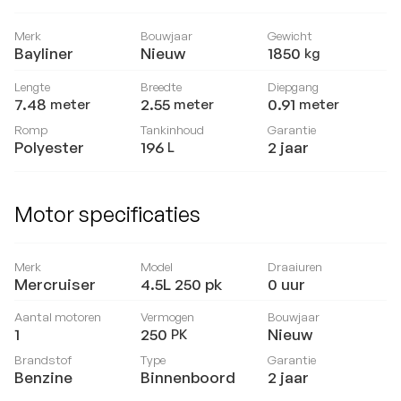
Merk
Bouwjaar
Gewicht
Bayliner
Nieuw
1850
kg
Lengte
Breedte
Diepgang
7.48
2.55
0.91
meter
meter
meter
Romp
Tankinhoud
Garantie
Polyester
196
2 jaar
L
Motor specificaties
Merk
Model
Draaiuren
Mercruiser
4.5L 250 pk
0
uur
Aantal motoren
Vermogen
Bouwjaar
1
250
Nieuw
PK
Brandstof
Type
Garantie
Benzine
Binnenboord
2 jaar