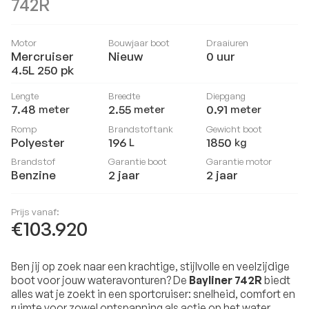
742R
Motor
Bouwjaar boot
Draaiuren
Mercruiser
Nieuw
0
uur
4.5L 250 pk
Lengte
Breedte
Diepgang
7.48
2.55
0.91
meter
meter
meter
Romp
Brandstoftank
Gewicht boot
Polyester
196
1850
L
kg
Brandstof
Garantie boot
Garantie motor
Benzine
2 jaar
2 jaar
Prijs vanaf:
€103.920
Ben jij op zoek naar een krachtige, stijlvolle en veelzijdige
boot voor jouw wateravonturen? De
Bayliner 742R
biedt
alles wat je zoekt in een sportcruiser: snelheid, comfort en
ruimte voor zowel ontspanning als actie op het water.