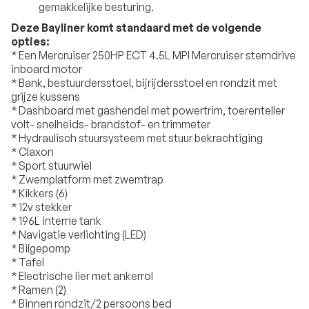
gemakkelijke besturing.
Deze Bayliner komt standaard met de volgende
opties:
* Een Mercruiser 250HP ECT 4.5L MPI Mercruiser sterndrive
inboard motor
* Bank, bestuurdersstoel, bijrijdersstoel en rondzit met
grijze kussens
* Dashboard met gashendel met powertrim, toerenteller
volt- snelheids- brandstof- en trimmeter
* Hydraulisch stuursysteem met stuur bekrachtiging
* Claxon
* Sport stuurwiel
* Zwemplatform met zwemtrap
* Kikkers (6)
* 12v stekker
* 196L interne tank
* Navigatie verlichting (LED)
* Bilgepomp
* Tafel
* Electrische lier met ankerrol
* Ramen (2)
* Binnen rondzit/2 persoons bed