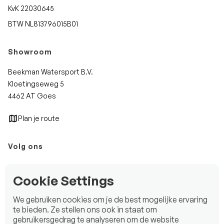
KvK 22030645
BTW NL813796015B01
Showroom
Beekman Watersport B.V.
Kloetingseweg 5
4462 AT Goes
Plan je route
Volg ons
Instagram
Cookie Settings
Facebook
We gebruiken cookies om je de best mogelijke ervaring
LinkedIn
te bieden. Ze stellen ons ook in staat om
gebruikersgedrag te analyseren om de website