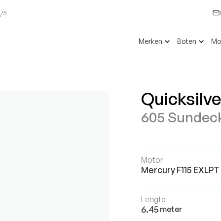
6/5
Merken
Boten
Mo
Quicksilve
605 Sundec
Motor
Mercury
F115 EXLPT
Lengte
6.45
meter