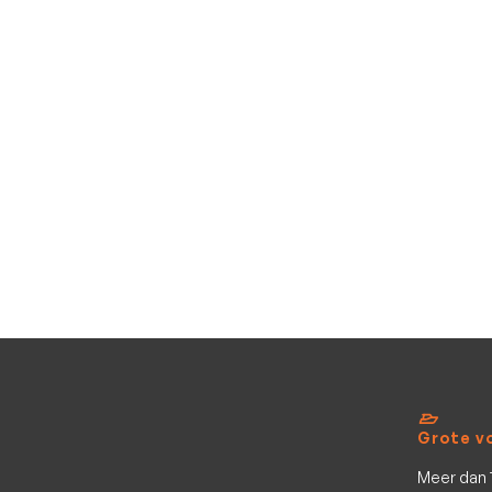
555 Cabin
Quicksilver
inclusief Mercury F80 ELPT / In bestelling!
5.84
m
Nieuw
6
pers.
Grote v
Meer dan 