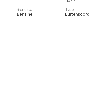
1
115
PK
Brandstof
Type
Benzine
Buitenboord
€45.890