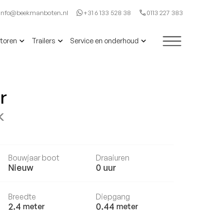
Info@beekmanboten.nl
+31 6 133 528 38
0113 227 383
toren
Trailers
Service en onderhoud
r
k
Bouwjaar boot
Draaiuren
Nieuw
0
uur
Breedte
Diepgang
2.4
0.44
meter
meter