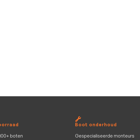
SL742 Sundeck
Karnic
inclusief Mercury F250 V8 XL DS
7.8
m
Nieuw
8
pers.
Bekijk al het aanbod
oorraad
Boot onderhoud
100+ boten
Gespecialiseerde monteurs