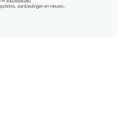
 updates, aanbiedingen en nieuws.
€101.770
f