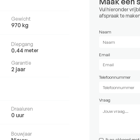
Maak een 
Vul hieronder vrij
afspraak te maken
Gewicht
970
kg
Naam
Diepgang
0.44
meter
Email
Garantie
2 jaar
Telefoonnummer
Vraag
Draaiuren
0
uur
Bouwjaar
Ik ga akkoord me