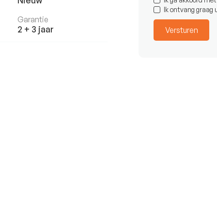
Nieuw
Ik ontvang graag
Garantie
2 + 3 jaar
€111.472
Vana