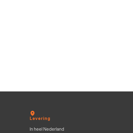
875 Sundeck
Quicksilver
inclusief Mercury F250 V8 XXL DS
8.74
m
Nieuw
12
pers.
Levering
In heel Nederland