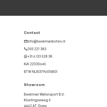
Contact
Info@beekmanboten.nl
0113 227 383
+31 6 133 528 38
KvK 22030645
BTW NL813796015B01
Showroom
Beekman Watersport B.V.
Kloetingseweg 5
4462 AT Goes