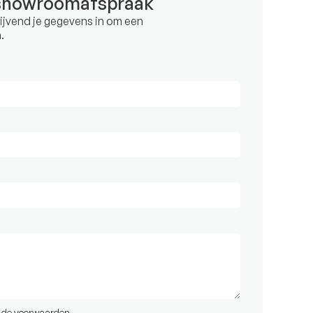
showroomafspraak
blijvend je gegevens in om een
.
t de
voorwaarden