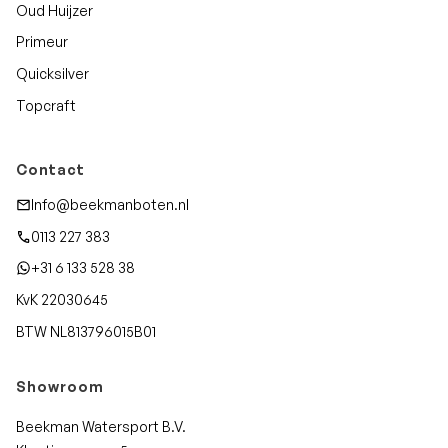
Oud Huijzer
Primeur
Quicksilver
Topcraft
Contact
Info@beekmanboten.nl
0113 227 383
+31 6 133 528 38
KvK 22030645
BTW NL813796015B01
Showroom
Beekman Watersport B.V.