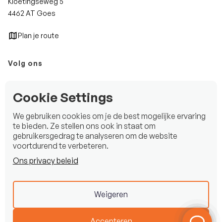
Kloetingseweg 5
4462 AT Goes
Plan je route
Volg ons
Instagram
Cookie Settings
Facebook
We gebruiken cookies om je de best mogelijke ervaring
LinkedIn
te bieden. Ze stellen ons ook in staat om
gebruikersgedrag te analyseren om de website
voortdurend te verbeteren.
Ons privacy beleid
Copyright © 2025 Beekman Watersport B.V.
Privacy statement
Weigeren
Disclaimer
Accepteren