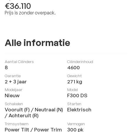
€36.110
Prijs is zonder overpack.
Alle informatie
Aantal Cilinders
Cilinderinhoud
8
4600
Garantie
Gewicht
2 + 3 jaar
271
kg
Modeljaar
Model
Nieuw
F300 DS
Schakelen
Starten
Vooruit (F) / Neutraal (N)
Elektrisch
/ Achteruit (R)
Trimsysteem
Vermogen
Power Tilt / Power Trim
300
pk