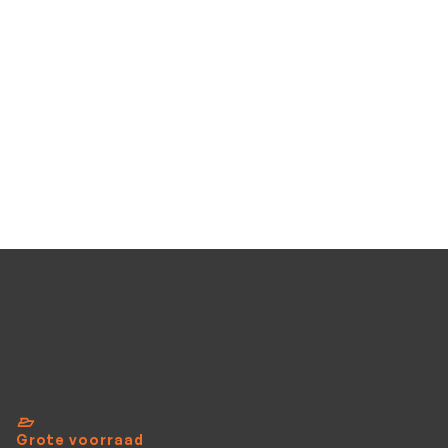
Occasion
Benzine
Stuurknuppel
6
PK
€695
Mercury F6 M
Mercury F6 M
Occasion
Benzine
Stuurknuppel
6
PK
Bekijk al het aanbod
Grote voorraad