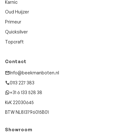
Karnic
Oud Huijzer
Primeur
Quicksilver
Topcraft
Contact
Info@beekmanboten.nl
0113 227 383
+31 6 133 528 38
KvK 22030645
BTW NL813796015B01
Showroom