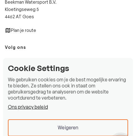
Beekman Watersport B.V.
Kloetingseweg 5
4462 AT Goes
Plan je route
Volg ons
Instagram
Cookie Settings
Facebook
We gebruiken cookies om je de best mogelijke ervaring
LinkedIn
te bieden. Ze stellen ons ook in staat om
gebruikersgedrag te analyseren om de website
voortdurend te verbeteren.
Ons privacy beleid
Copyright © 2025 Beekman Watersport B.V.
Privacy statement
Weigeren
Disclaimer