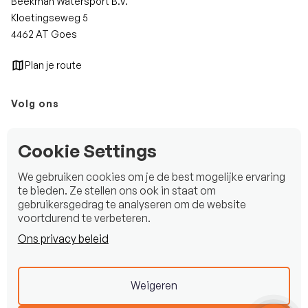
Beekman Watersport B.V.
Kloetingseweg 5
4462 AT Goes
Plan je route
Volg ons
Instagram
Cookie Settings
Facebook
We gebruiken cookies om je de best mogelijke ervaring
LinkedIn
te bieden. Ze stellen ons ook in staat om
gebruikersgedrag te analyseren om de website
voortdurend te verbeteren.
Ons privacy beleid
Copyright © 2025 Beekman Watersport B.V.
Privacy statement
Weigeren
Disclaimer