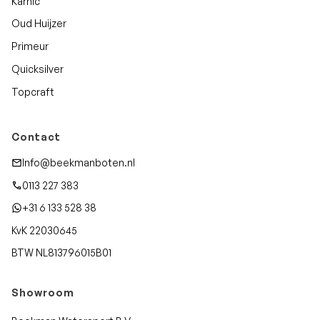
Karnic
Oud Huijzer
Primeur
Quicksilver
Topcraft
Contact
Info@beekmanboten.nl
0113 227 383
+31 6 133 528 38
KvK 22030645
BTW NL813796015B01
Showroom