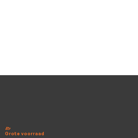
€695
Mercury F6 M
Mercury F6 M
Occasion
Benzine
Stuurknuppel
6
PK
Bekijk al het aanbod
Grote voorraad