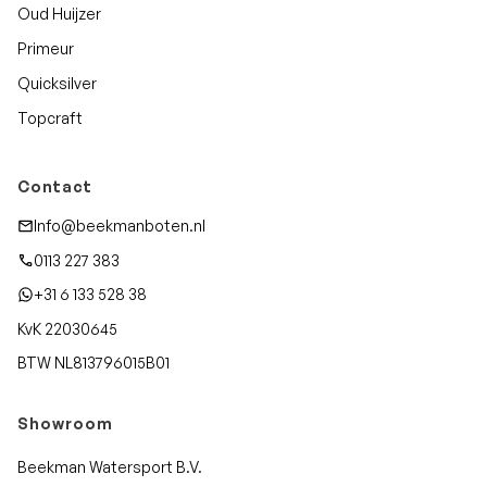
Oud Huijzer
Primeur
Quicksilver
Topcraft
Contact
Info@beekmanboten.nl
0113 227 383
+31 6 133 528 38
KvK 22030645
BTW NL813796015B01
Showroom
Beekman Watersport B.V.