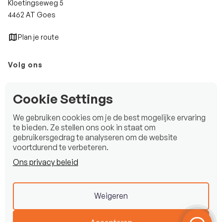
Kloetingseweg 5
4462 AT Goes
Plan je route
Volg ons
Instagram
Cookie Settings
Facebook
We gebruiken cookies om je de best mogelijke ervaring
LinkedIn
te bieden. Ze stellen ons ook in staat om
gebruikersgedrag te analyseren om de website
voortdurend te verbeteren.
Ons privacy beleid
Copyright © 2025 Beekman Watersport B.V.
Privacy statement
Weigeren
Disclaimer