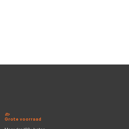
€695
Mercury F6 M
Mercury F6 M
Occasion
Benzine
Stuurknuppel
6
PK
Bekijk al het aanbod
Grote voorraad