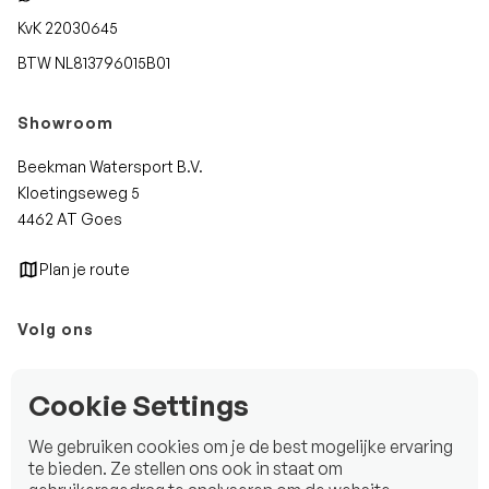
KvK 22030645
BTW NL813796015B01
Showroom
Beekman Watersport B.V.
Kloetingseweg 5
4462 AT Goes
Plan je route
Volg ons
Instagram
Cookie Settings
Facebook
We gebruiken cookies om je de best mogelijke ervaring
LinkedIn
te bieden. Ze stellen ons ook in staat om