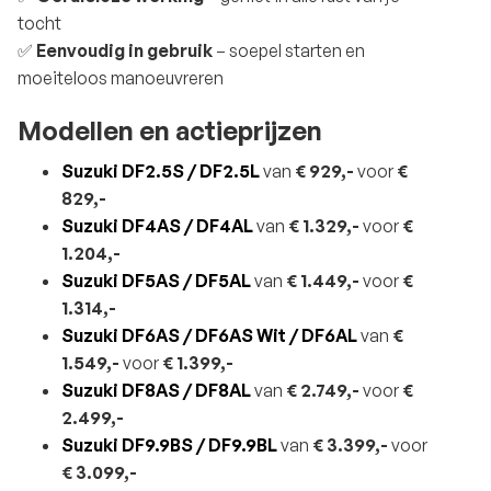
tocht
✅
Eenvoudig in gebruik
– soepel starten en
moeiteloos manoeuvreren
Modellen en actieprijzen
Suzuki DF2.5S / DF2.5L
van
€ 929,-
voor
€
829,-
Suzuki DF4AS / DF4AL
van
€ 1.329,-
voor
€
1.204,-
Suzuki DF5AS / DF5AL
van
€ 1.449,-
voor
€
1.314,-
Suzuki DF6AS / DF6AS Wit / DF6AL
van
€
1.549,-
voor
€ 1.399,-
Suzuki DF8AS / DF8AL
van
€ 2.749,-
voor
€
2.499,-
Suzuki DF9.9BS / DF9.9BL
van
€ 3.399,-
voor
€ 3.099,-