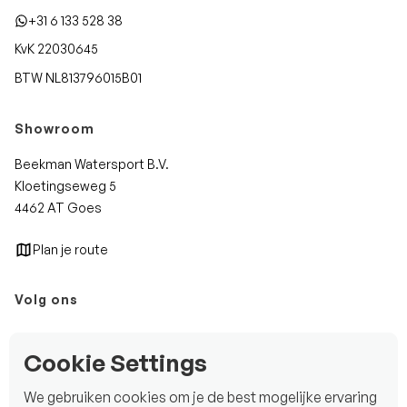
+31 6 133 528 38
KvK 22030645
BTW NL813796015B01
Showroom
Beekman Watersport B.V.
Kloetingseweg 5
4462 AT Goes
Plan je route
Volg ons
Instagram
Cookie Settings
Facebook
We gebruiken cookies om je de best mogelijke ervaring