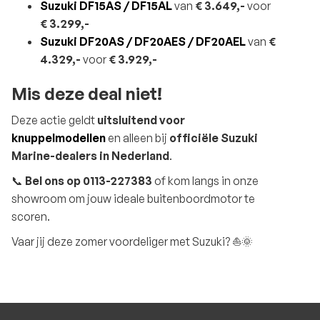
Suzuki DF15AS / DF15AL
van
€ 3.649,-
voor
€ 3.299,-
Suzuki DF20AS / DF20AES / DF20AEL
van
€
4.329,-
voor
€ 3.929,-
Mis deze deal niet!
Deze actie geldt
uitsluitend voor
knuppelmodellen
en alleen bij
officiële Suzuki
Marine-dealers in Nederland
.
📞
Bel ons op 0113-227383
of kom langs in onze
showroom om jouw ideale buitenboordmotor te
scoren.
Vaar jij deze zomer voordeliger met Suzuki? ⛵🌞