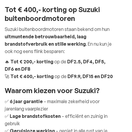
Tot € 400,- korting op Suzuki
buitenboordmotoren
Suzuki buitenboordmotoren staan bekend om hun
uitmuntende betrouwbaarheid, laag
brandstofverbruik en stille werking
. En nu kun je
ook nog eens flink besparen:
🔥
Tot € 200,- korting
op de
DF2.5, DF4, DF5,
DF6 en DF8
🚀
Tot € 400,- korting
op de
DF9.9, DF15 en DF20
Waarom kiezen voor Suzuki?
✅
6 jaar garantie
– maximale zekerheid voor
jarenlang vaarplezier
✅
Lage brandstofkosten
– efficiënt en zuinig in
gebruik
✅
Geruisloze werking
– geniet in alle rust van je