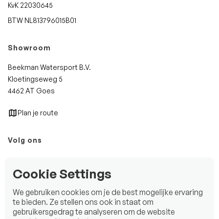
KvK 22030645
BTW NL813796015B01
Showroom
Beekman Watersport B.V.
Kloetingseweg 5
4462 AT Goes
Plan je route
Volg ons
Instagram
Cookie Settings
Facebook
We gebruiken cookies om je de best mogelijke ervaring
LinkedIn
te bieden. Ze stellen ons ook in staat om
gebruikersgedrag te analyseren om de website