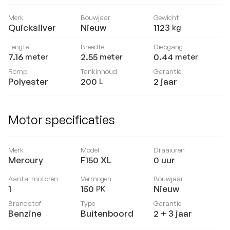
Merk
Bouwjaar
Gewicht
Quicksilver
Nieuw
1123
kg
Lengte
Breedte
Diepgang
7.16
2.55
0.44
meter
meter
meter
Romp
Tankinhoud
Garantie
Polyester
200
2 jaar
L
Motor specificaties
Merk
Model
Draaiuren
Mercury
F150 XL
0
uur
Aantal motoren
Vermogen
Bouwjaar
1
150
Nieuw
PK
Brandstof
Type
Garantie
Benzine
Buitenboord
2 + 3 jaar