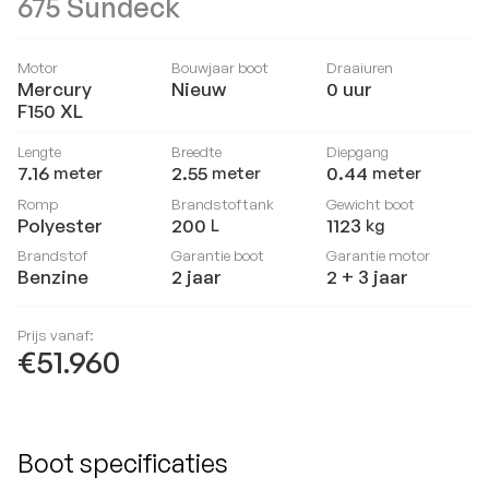
675 Sundeck
Motor
Bouwjaar boot
Draaiuren
Mercury
Nieuw
0
uur
F150 XL
Lengte
Breedte
Diepgang
7.16
2.55
0.44
meter
meter
meter
Romp
Brandstoftank
Gewicht boot
Polyester
200
1123
L
kg
Brandstof
Garantie boot
Garantie motor
Benzine
2 jaar
2 + 3 jaar
Prijs vanaf:
€51.960
Boot specificaties