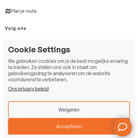
Plan je route
Volg ons
Instagram
Cookie Settings
Facebook
We gebruiken cookies om je de best mogelijke ervaring
LinkedIn
te bieden. Ze stellen ons ook in staat om
gebruikersgedrag te analyseren om de website
voortdurend te verbeteren.
Ons privacy beleid
Copyright © 2025 Beekman Watersport B.V.
Privacy statement
Weigeren
Disclaimer
Accepteren
Created by
HYPE
Agency