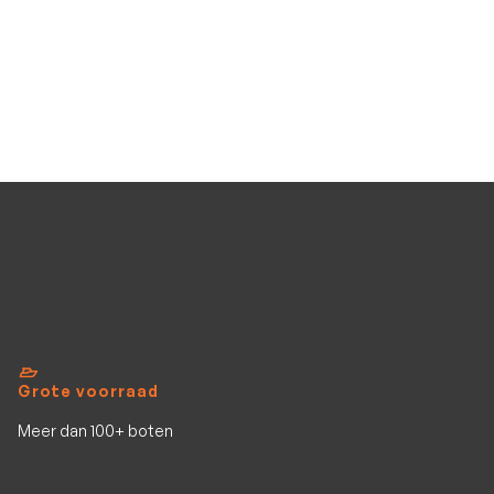
TTH 1800-675
TTH 1800-675
Occasion
6.75
m
1800
kg
Bekijk al het aanbod
Grote voorraad
Meer dan 100+ boten