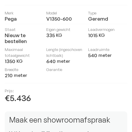
Merk
Model
Type
Pega
V1350-600
Geremd
Staat
Eigen gewicht
Laadvermogen
Nieuw te
335
1015
KG
KG
bestellen
Maximaal
Lengte (ingeschoven
Laadruimte
540
meter
totaalgewicht
lichtbalk)
1350
640
KG
meter
Breedte
Garantie
210
meter
Prijs:
€5.436
Maak een showroomafspraak