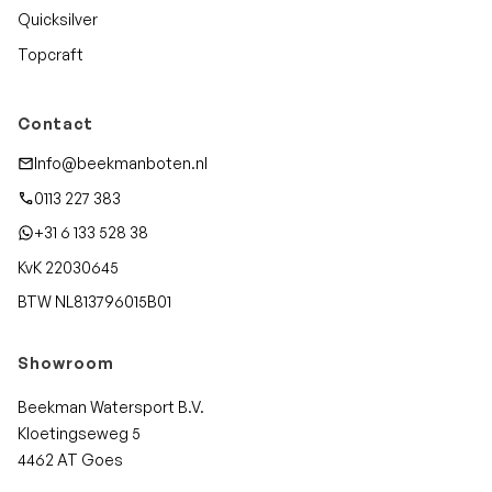
Quicksilver
Topcraft
Contact
Info@beekmanboten.nl
0113 227 383
+31 6 133 528 38
KvK 22030645
BTW NL813796015B01
Showroom
Beekman Watersport B.V.
Kloetingseweg 5
4462 AT Goes