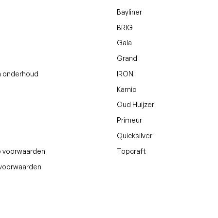
Bayliner
BRIG
Gala
Grand
n onderhoud
IRON
Karnic
Oud Huijzer
Primeur
Quicksilver
 voorwaarden
Topcraft
svoorwaarden