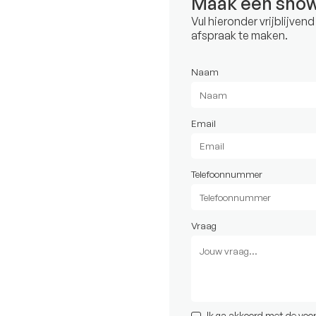
Maak een sho
Vul hieronder vrijblijven
afspraak te maken.
Naam
Email
Telefoonnummer
Vraag
Ik ga akkoord met de
voo