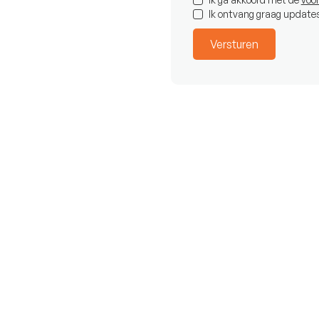
Ik ontvang graag update
€3.851