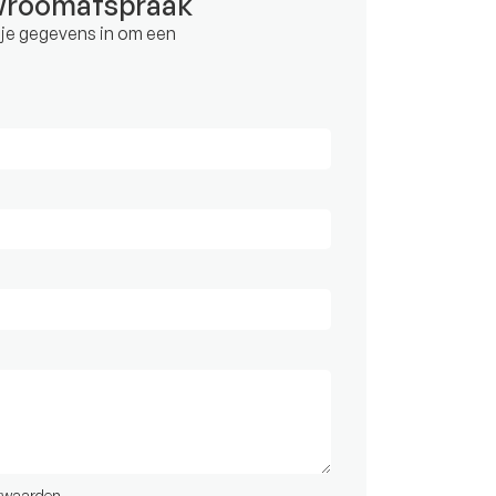
wroomafspraak
d je gegevens in om een
rwaarden