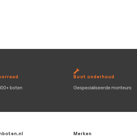
VanClaes Excelleron Wave 2750-750
VanClaes Excelleron Wave 2750-750
Nieuw op voorraad
7.70
m
2750
kg
Bekijk al het aanbod
oorraad
Boot onderhoud
100+ boten
Gespecialiseerde monteurs
boten.nl
Merken