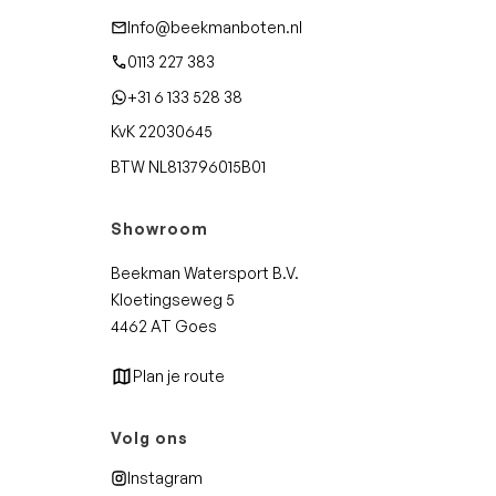
Info@beekmanboten.nl
0113 227 383
+31 6 133 528 38
KvK 22030645
BTW NL813796015B01
Showroom
Beekman Watersport B.V.
Kloetingseweg 5
4462 AT Goes
Plan je route
Volg ons
Instagram