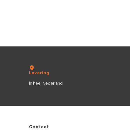
TTH 1800-675
TTH 1800-675
Occasion
6.75
m
1800
kg
Levering
In heel Nederland
Contact