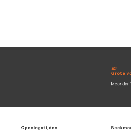
Pega Strandtrailer Demontabel
Pega Strandtrailer - Demontabel
Nieuw op voorraad
Verstelbaar
Grote v
Meer dan 
Openingstijden
Beekman