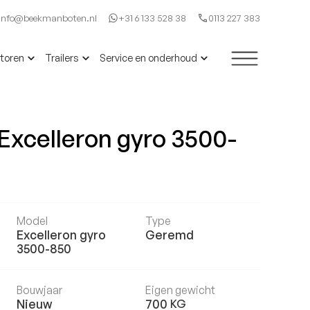
Info@beekmanboten.nl
+31 6 133 528 38
0113 227 383
toren
Trailers
Service en onderhoud
Excelleron gyro 3500-
Model
Type
Excelleron gyro
Geremd
3500-850
Bouwjaar
Eigen gewicht
Nieuw
700
KG