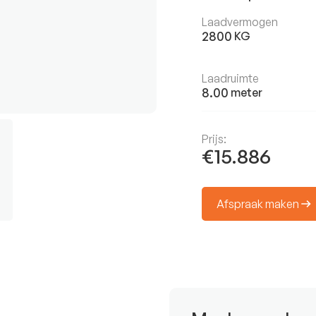
Laadvermogen
2800
KG
Laadruimte
8.00
meter
Prijs:
€15.886
Afspraak maken