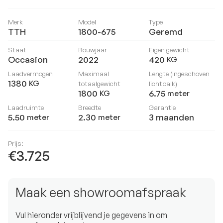
Merk
Model
Type
TTH
1800-675
Geremd
Staat
Bouwjaar
Eigen gewicht
Occasion
2022
420
KG
Laadvermogen
Maximaal
Lengte (ingeschoven
1380
KG
totaalgewicht
lichtbalk)
1800
6.75
KG
meter
Laadruimte
Breedte
Garantie
5.50
2.30
3 maanden
meter
meter
Prijs:
€3.725
Maak een showroomafspraak
Vul hieronder vrijblijvend je gegevens in om