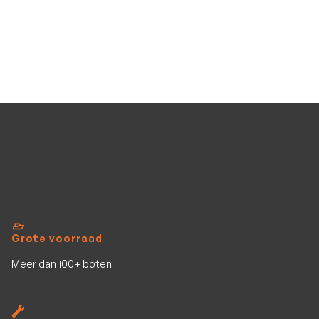
VanClaes Excelleron Wave 2750-750
Nieuw op voorraad
7.70
m
2750
kg
Bekijk al het aanbod
Grote voorraad
Meer dan 100+ boten