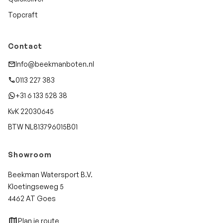
Topcraft
Contact
Info@beekmanboten.nl
0113 227 383
+31 6 133 528 38
KvK 22030645
BTW NL813796015B01
Showroom
Beekman Watersport B.V.
Kloetingseweg 5
4462 AT Goes
Plan je route